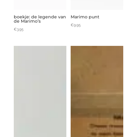
boekje: de legende van
Marimo punt
de Marimo’s
€
9.95
€
3.95