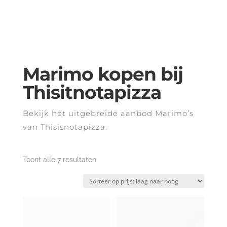
Marimo kopen bij
Thisitnotapizza
Bekijk het uitgebreide aanbod Marimo’s
van Thisisnotapizza.
Gesorteerd
Toont alle 7 resultaten
op
prijs:
laag
naar
hoog