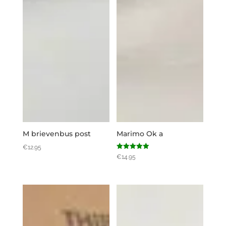
M brievenbus post
Marimo Ok a
€
12.95
Gewaardeerd
€
14.95
5.00
uit 5