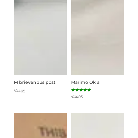
M brievenbus post
Marimo Ok a
€
12.95
Gewaardeerd
€
14.95
5.00
uit 5