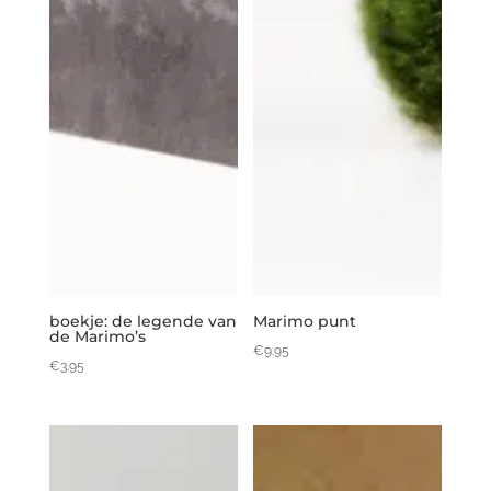
boekje: de legende van
Marimo punt
de Marimo’s
€
9.95
€
3.95